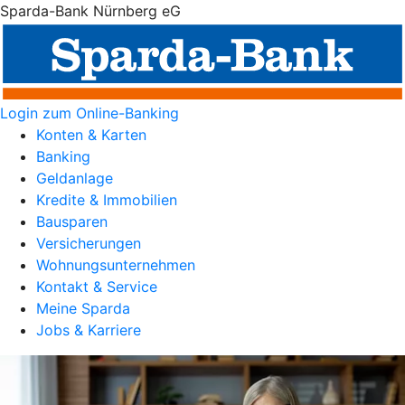
Sparda-Bank Nürnberg eG
Login zum Online-Banking
Konten & Karten
Banking
Geldanlage
Kredite & Immobilien
Bausparen
Versicherungen
Wohnungsunternehmen
Kontakt & Service
Meine Sparda
Jobs & Karriere