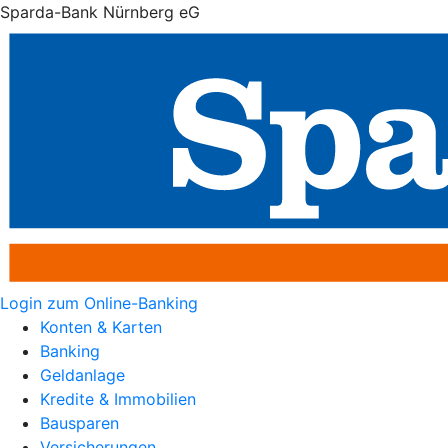
Sparda-Bank Nürnberg eG
Login zum Online-Banking
Konten & Karten
Banking
Geldanlage
Kredite & Immobilien
Bausparen
Versicherungen