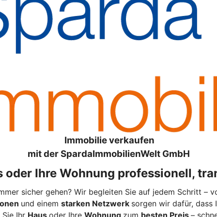
Immobilie verkaufen
mit der SpardaImmobilienWelt GmbH
 oder Ihre Wohnung professionell, tra
mer sicher gehen? Wir begleiten Sie auf jedem Schritt – 
tionen
und einem
starken Netzwerk
sorgen wir dafür, dass 
 Sie Ihr
Haus
oder Ihre
Wohnung
zum
besten Preis
– schne