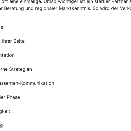
 oft eine einmalige. Umso wichtiger ist ein starker Partne
 Beratung und regionaler Marktkenntnis. So wird der Verkauf
se
Ihrer Seite
ntation
rne Strategien
ressenten-Kommunikation
der Phase
gkeit
ng