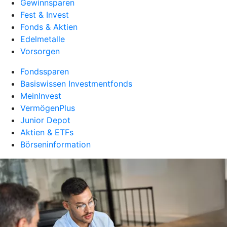
Gewinnsparen
Fest & Invest
Fonds & Aktien
Edelmetalle
Vorsorgen
Fondssparen
Basiswissen Investmentfonds
MeinInvest
VermögenPlus
Junior Depot
Aktien & ETFs
Börseninformation