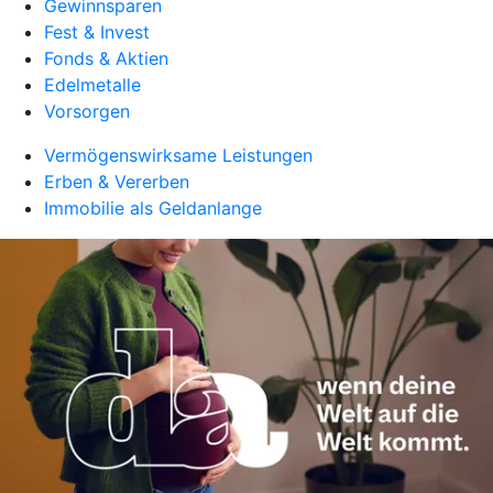
Gewinnsparen
Fest & Invest
Fonds & Aktien
Edelmetalle
Vorsorgen
Vermögenswirksame Leistungen
Erben & Vererben
Immobilie als Geldanlange